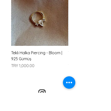
Tekli Halka Piercing - Bloom |
Tekli Halka Piercing - Ha
925 Gümüş
Gümüş
Price
Price
TRY 1,000.00
TRY 1,000.00
Alışveriş
En çok Satanlar