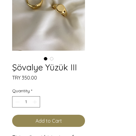
Şövalye Yüzük III
Price
TRY 350.00
Quantity
*
Add to Cart