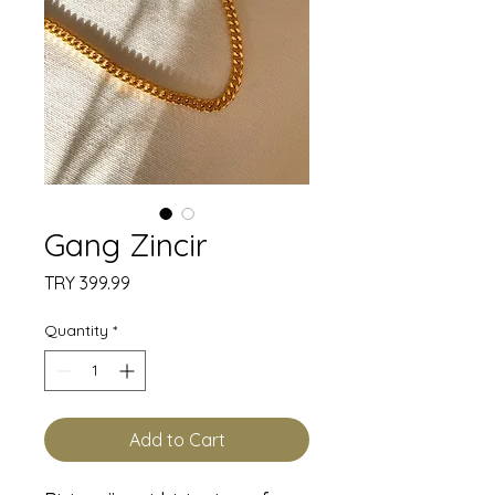
Gang Zincir
Price
TRY 399.99
Quantity
*
Add to Cart