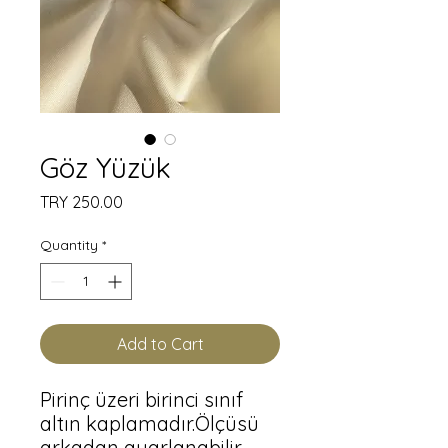
Göz Yüzük
Price
TRY 250.00
Quantity
*
Add to Cart
Pirinç üzeri birinci sınıf 
altın kaplamadır.Ölçüsü 
arkadan ayarlanabilir.