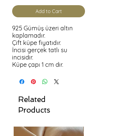
Add to Cart
925 Gümüş üzeri altın 
kaplamadır.

Çift küpe fiyatıdır.

İncisi gerçek tatlı su 
incisidir.

Küpe çapı 1 cm dir.
Related
Products