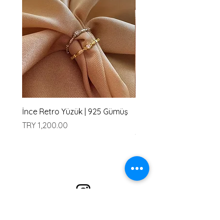
İnce Retro Yüzük | 925 Gümüş
İki Badem Taşlı Yüzük | 
Gümüş
Price
TRY 1,200.00
Price
TRY 1,200.00
Alışveriş