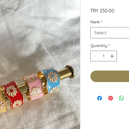
Price
TRY 250.00
Renk
*
Select
Quantity
*