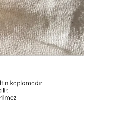
altın kaplamadır.

ir.

erilmez