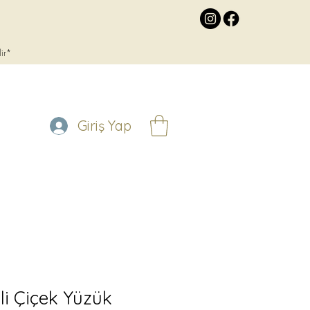
lir*
Giriş Yap
li Çiçek Yüzük