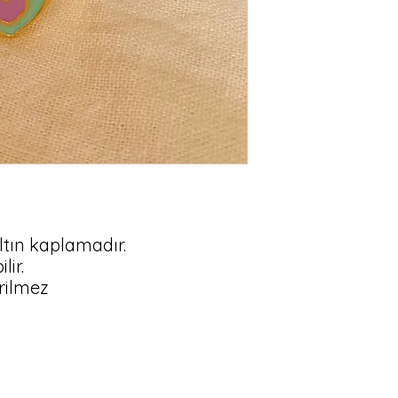
altın kaplamadır.

ir.

erilmez