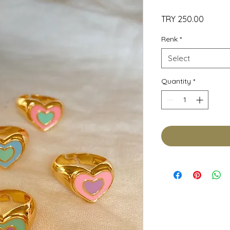
Price
TRY 250.00
Renk
*
Select
Quantity
*