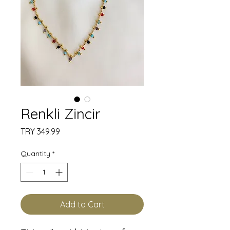
Renkli Zincir
Price
TRY 349.99
Quantity
*
Add to Cart