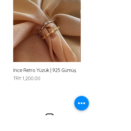
İnce Retro Yüzük | 925 Gümüş
İki Badem Taşlı Yüzük | 
Gümüş
Price
TRY 1,200.00
Price
TRY 1,200.00
Alışveriş