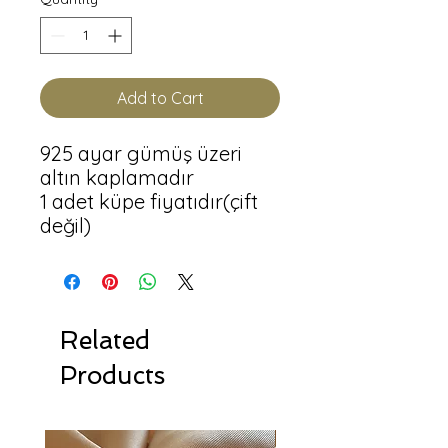
Add to Cart
925 ayar gümüş üzeri 
altın kaplamadır

1 adet küpe fiyatıdır(çift 
değil)
Related
Products