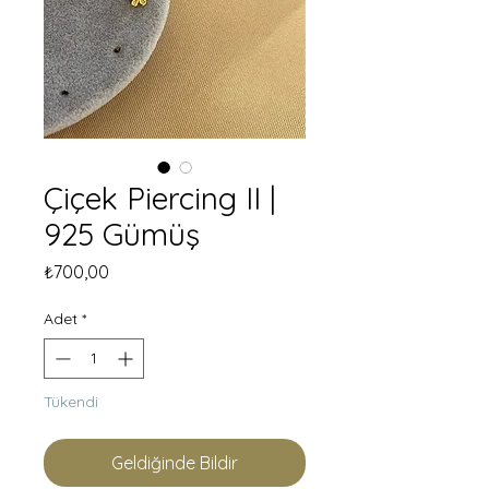
Çiçek Piercing II |
925 Gümüş
Fiyat
₺700,00
Adet
*
Tükendi
Geldiğinde Bildir