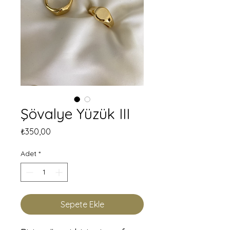
Şövalye Yüzük III
Fiyat
₺350,00
Adet
*
Sepete Ekle