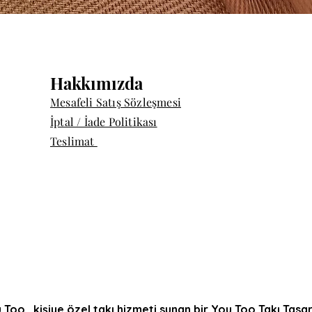
Hızlı Bakış
Hakkımızda
Mesafeli Satış Sözleşmesi
İptal / İade Politikası
Teslimat
 Too, kişiye özel takı hizmeti sunan bir You Too Takı Tasa