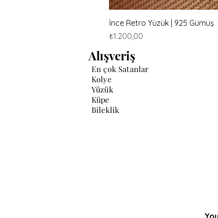
İnce Retro Yüzük | 925 Gümüş
Fiyat
₺1.200,00
Alışveriş
En çok Satanlar
Kolye
Yüzük
Küpe
Bileklik
You