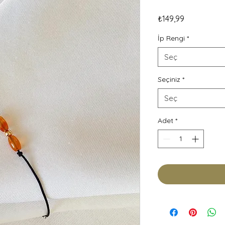
Fiyat
₺149,99
İp Rengi
*
Seç
Seçiniz
*
Seç
Adet
*