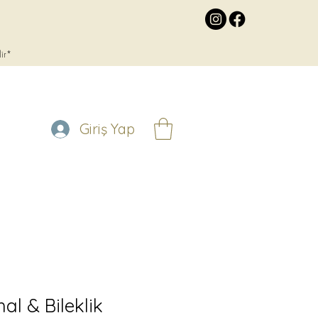
lir*
Giriş Yap
al & Bileklik