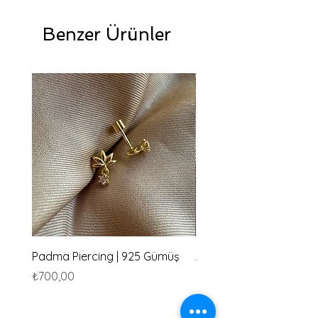
Benzer Ürünler
Padma Piercing | 925 Gümüş
Amu Piercing | 925 Güm
Fiyat
Fiyat
₺700,00
₺700,00