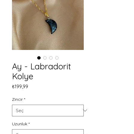
Ay - Labradorit
Kolye
Fiyat
₺199,99
Zincir
*
Uzunluk
*