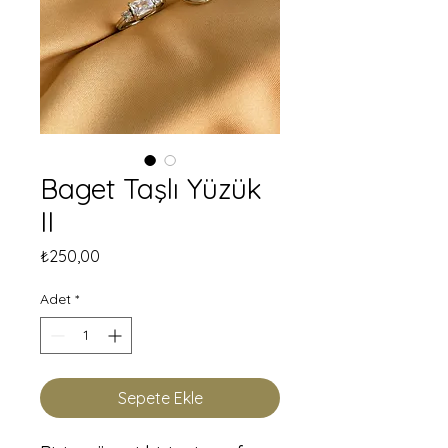
Baget Taşlı Yüzük
II
Fiyat
₺250,00
Adet
*
Sepete Ekle