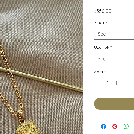
Fiyat
₺350,00
Zincir
*
Seç
Uzunluk
*
Seç
Adet
*