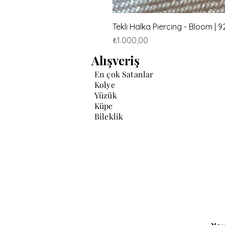
Tekli Halka Piercing - Bloom |
Fiyat
₺1.000,00
Alışveriş
En çok Satanlar
Kolye
Yüzük
Küpe
Bileklik