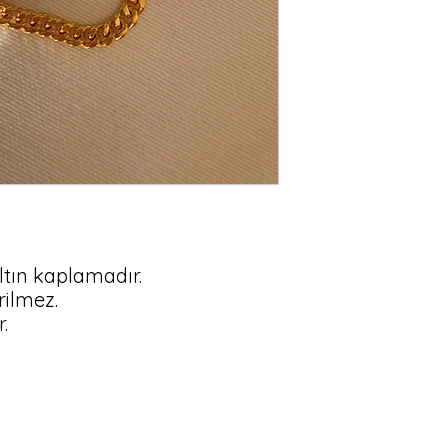
altın kaplamadır.

rilmez.

.