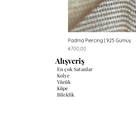
Padma Piercing | 925 Gümüş
Fiyat
₺700,00
Alışveriş
En çok Satanlar
Kolye
Yüzük
Küpe
Bileklik