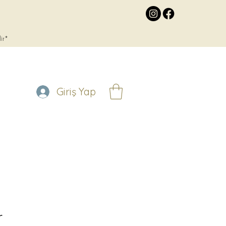
lir*
Giriş Yap
r