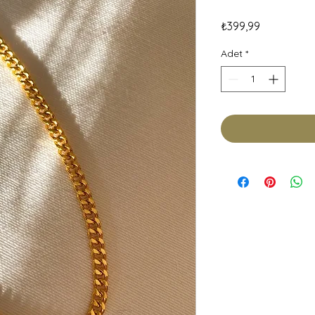
Fiyat
₺399,99
Adet
*