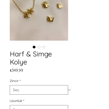
Harf & Simge
Kolye
Fiyat
₺349,99
Zincir
*
Uzunluk
*