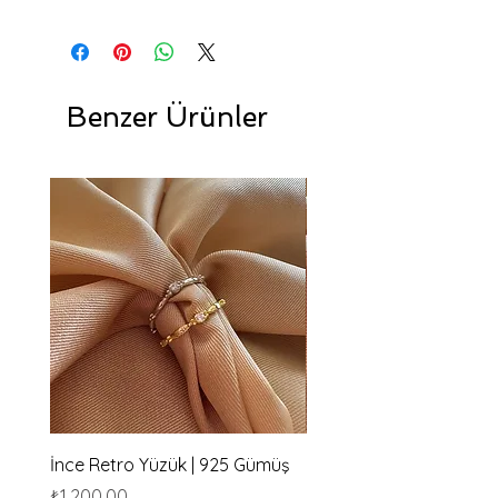
Benzer Ürünler
İnce Retro Yüzük | 925 Gümüş
İki Badem Taşlı Yüzük | 
Gümüş
Fiyat
₺1.200,00