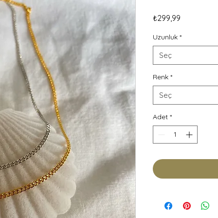
Fiyat
₺299,99
Uzunluk
*
Seç
Renk
*
Seç
Adet
*