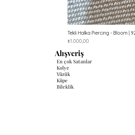
Tekli Halka Piercing - Bloom |
Fiyat
₺1.000,00
Alışveriş
En çok Satanlar
Kolye
Yüzük
Küpe
Bileklik