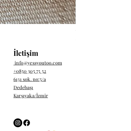
Tekli Halka Piercing - Hal
Fiyat
₺1.000,00
İletişim
info@yessyoutoo.com
+0850 305 75 52
6131 sok. no:5/a
Dedebaşı
Karşıyaka/İzmir