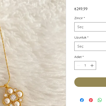
Fiyat
₺249,99
Zincir
*
Seç
Uzunluk
*
Seç
Adet
*