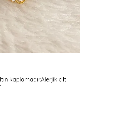
altın kaplamadır.Alerjik cilt 
.