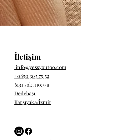
İki Badem Taşlı Yüzük | 9
Fiyat
₺1.200,00
İletişim
info@yessyoutoo.com
+0850 305 75 52
6131 sok. no:5/a
Dedebaşı
Karşıyaka/İzmir