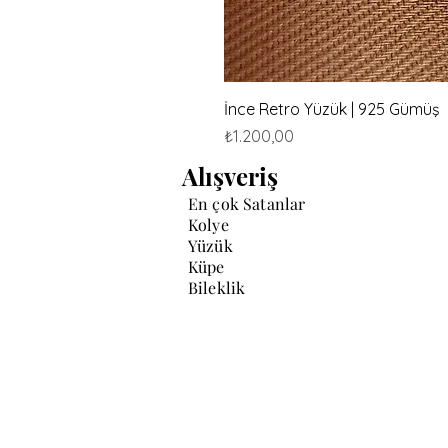
İnce Retro Yüzük | 925 Gümüş
Fiyat
₺1.200,00
Alışveriş
En çok Satanlar
Kolye
Yüzük
Küpe
Bileklik