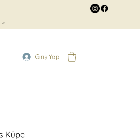
lir*
Giriş Yap
üs Küpe