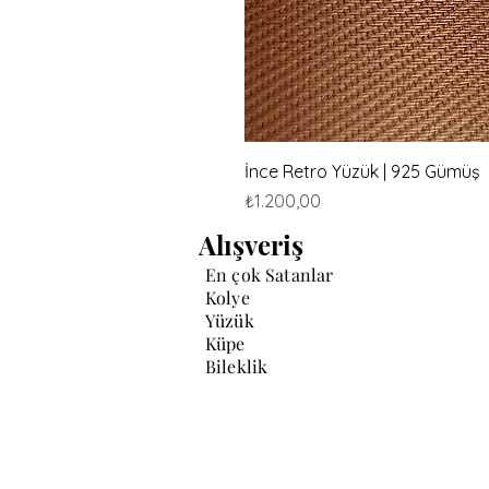
İnce Retro Yüzük | 925 Gümüş
Fiyat
₺1.200,00
Alışveriş
En çok Satanlar
Kolye
Yüzük
Küpe
Bileklik