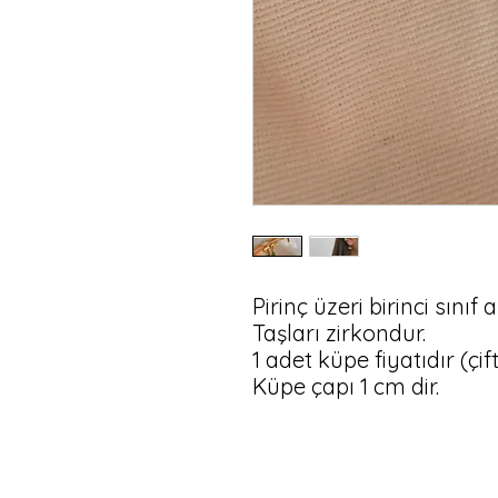
Pirinç üzeri birinci sınıf 
Taşları zirkondur.

1 adet küpe fiyatıdır (çift
Küpe çapı 1 cm dir.