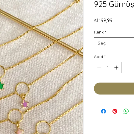
925 Gümüş
Fiyat
₺1.199,99
Renk
*
Seç
Adet
*