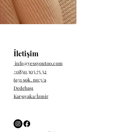
İki Badem Taşlı Yüzük | 9
Fiyat
₺1.200,00
İletişim
info@yessyoutoo.com
+0850 305 75 52
6131 sok. no:5/a
Dedebaşı
Karşıyaka/İzmir