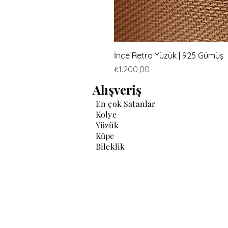
İnce Retro Yüzük | 925 Gümüş
Fiyat
₺1.200,00
Alışveriş
En çok Satanlar
Kolye
Yüzük
Küpe
Bileklik