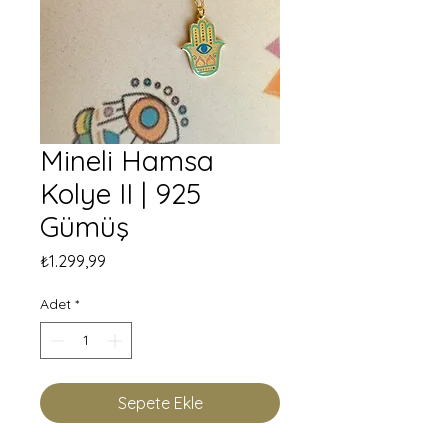
Mineli Hamsa
Kolye II | 925
Gümüş
Fiyat
₺1.299,99
Adet
*
Sepete Ekle