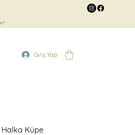
lir*
Giriş Yap
r Halka Küpe