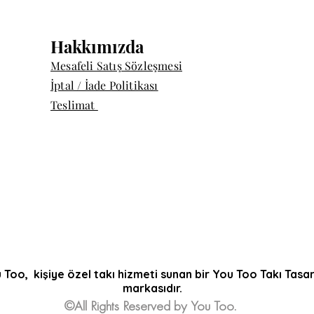
Hakkımızda
Mesafeli Satış Sözleşmesi
İptal / İade Politikası
Teslimat
 Too, kişiye özel takı hizmeti sunan bir You Too Takı Tasa
markasıdır.
©All Rights Reserved by You Too.