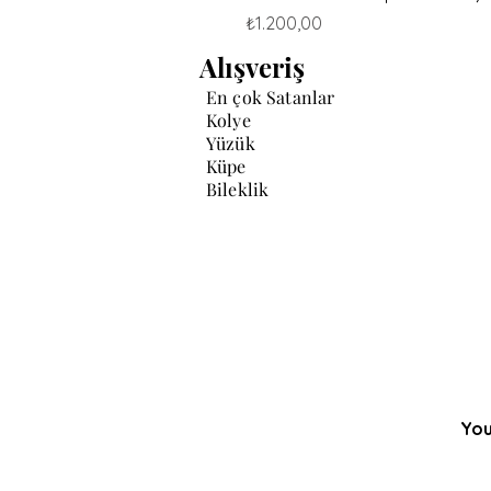
Fiyat
₺1.200,00
Alışveriş
En çok Satanlar
Kolye
Yüzük
Küpe
Bileklik
You