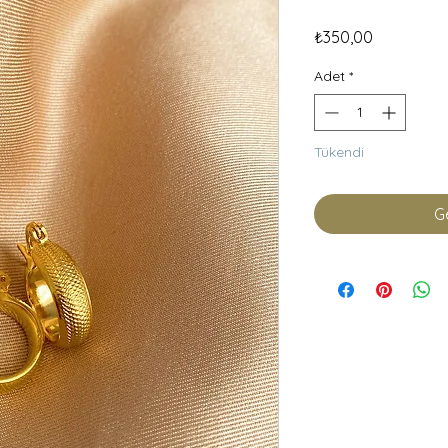
Fiyat
₺350,00
Adet
*
Tükendi
Ge