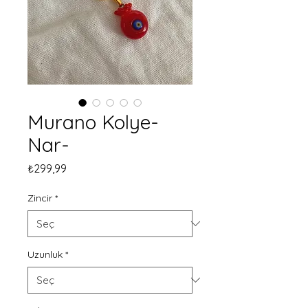
Murano Kolye-
Nar-
Fiyat
₺299,99
Zincir
*
Uzunluk
*