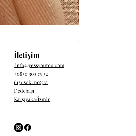
İki Badem Taşlı Yüzük | 9
Fiyat
₺1.200,00
İletişim
info@yessyoutoo.com
+0850 305 75 52
6131 sok. no:5/a
Dedebaşı
Karşıyaka/İzmir