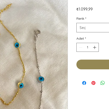
Fiyat
₺1.099,99
Renk
*
Seç
Adet
*