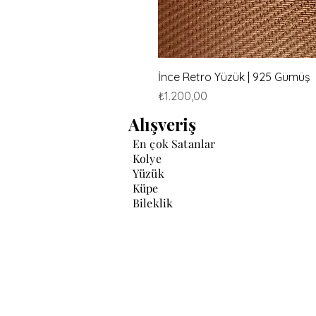
İnce Retro Yüzük | 925 Gümüş
Fiyat
₺1.200,00
Alışveriş
En çok Satanlar
Kolye
Yüzük
Küpe
Bileklik