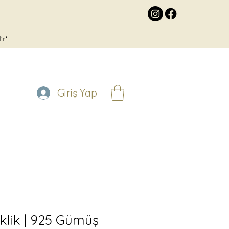
lir*
Giriş Yap
eklik | 925 Gümüş