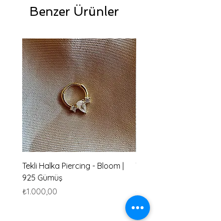
Benzer Ürünler
Tekli Halka Piercing - Bloom |
Tekli Halka Piercing - Ha
925 Gümüş
Gümüş
Fiyat
Fiyat
₺1.000,00
₺1.000,00