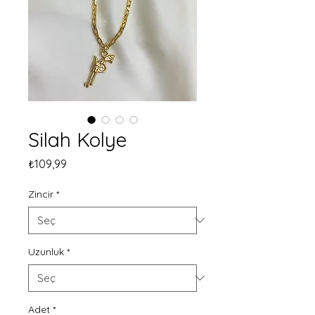
Silah Kolye
Fiyat
₺109,99
Zincir
*
Uzunluk
*
Adet
*