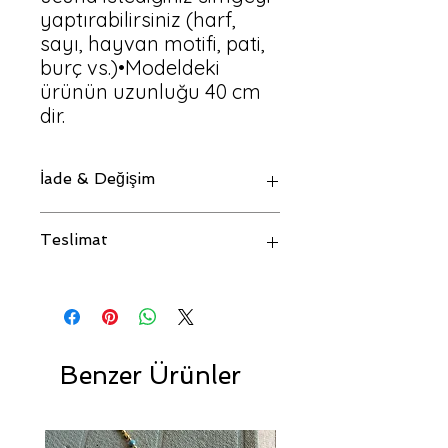
yaptırabilirsiniz (harf, 
sayı, hayvan motifi, pati, 
burç vs.)•Modeldeki 
ürünün uzunluğu 40 cm 
dir.
İade & Değişim
Kişiye özel tasarlanan ürünlerde
Teslimat
iade&değişim kabul edilmemektedir.
Özel Tasarım Ürünlerin Kargoya
Teslim Süresi 5-10 İş Günüdür.
Benzer Ürünler