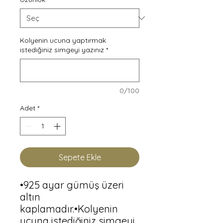
Kolyenin ucuna yaptırmak
istediğiniz simgeyi yazınız
*
0/100
Adet
*
Sepete Ekle
•925 ayar gümüş üzeri 
altın 
kaplamadır.•Kolyenin 
ucuna istediğiniz simgeyi 