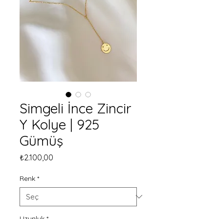
Simgeli İnce Zincir
Y Kolye | 925
Gümüş
Fiyat
₺2.100,00
Renk
*
Uzunluk
*