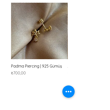
Padma Piercing | 925 Gümüş
Amu Piercing | 925 Güm
Fiyat
Fiyat
₺700,00
₺700,00