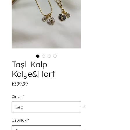
Taşlı Kalp
Kolye&Harf
Fiyat
₺399,99
Zincir
*
Uzunluk
*