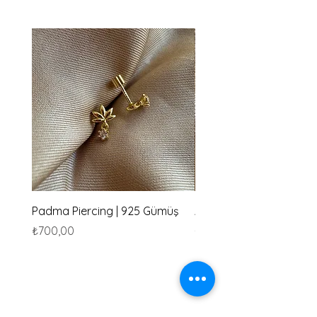
Padma Piercing | 925 Gümüş
Amu Piercing | 925 Güm
Fiyat
Fiyat
₺700,00
₺700,00