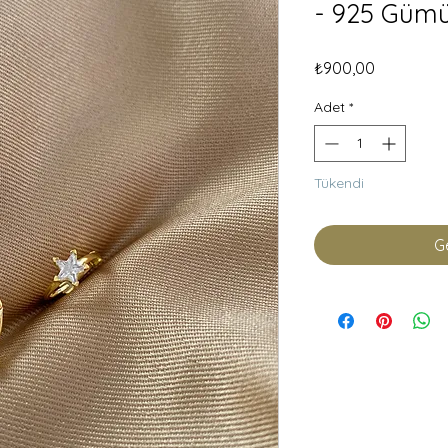
- 925 Güm
Fiyat
₺900,00
Adet
*
Tükendi
Ge