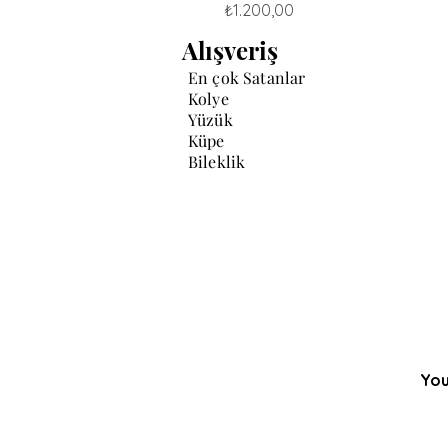
Fiyat
₺1.200,00
Alışveriş
En çok Satanlar
Kolye
Yüzük
Küpe
Bileklik
You