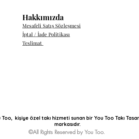
Hakkımızda
Mesafeli Satış Sözleşmesi
İptal / İade Politikası
Teslimat
 Too, kişiye özel takı hizmeti sunan bir You Too Takı Tasa
markasıdır.
©All Rights Reserved by You Too.