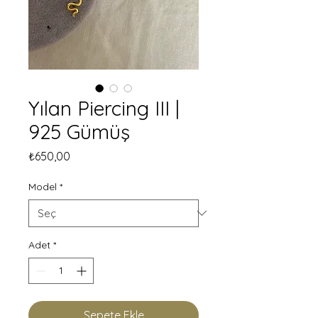
Yılan Piercing III |
925 Gümüş
Fiyat
₺650,00
Model
*
Adet
*
Sepete Ekle