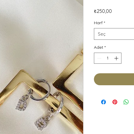
Fiyat
₺250,00
Harf
*
Seç
Adet
*