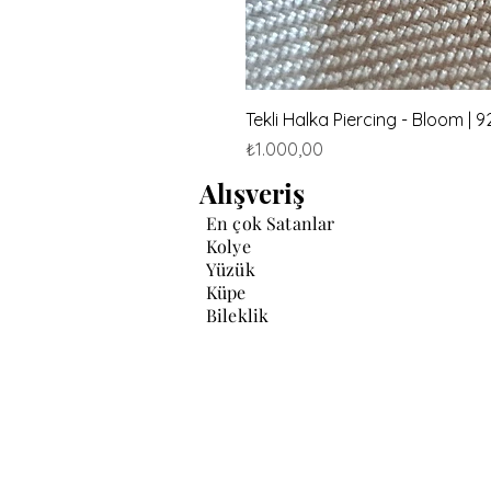
Tekli Halka Piercing - Bloom |
Fiyat
₺1.000,00
Alışveriş
En çok Satanlar
Kolye
Yüzük
Küpe
Bileklik