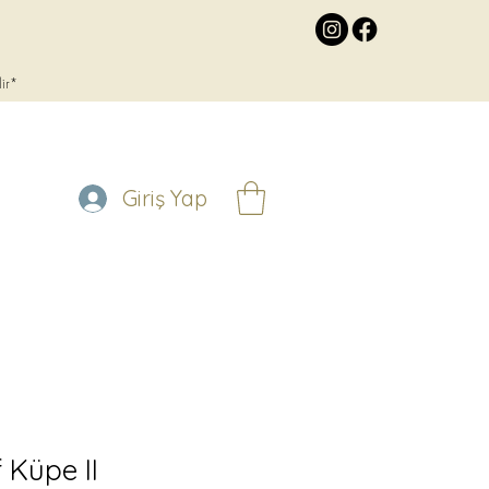
lir*
Giriş Yap
 Küpe II