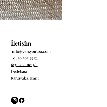
Tekli Halka Piercing - Hal
Fiyat
₺1.000,00
İletişim
info@yessyoutoo.com
+0850 305 75 52
6131 sok. no:5/a
Dedebaşı
Karşıyaka/İzmir