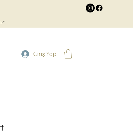
lir*
Giriş Yap
ff