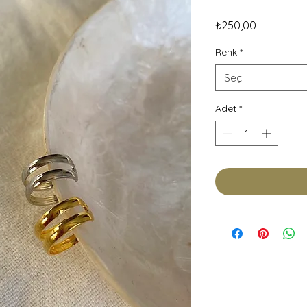
Fiyat
₺250,00
Renk
*
Seç
Adet
*