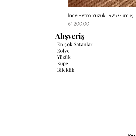
İnce Retro Yüzük | 925 Gümüş
Fiyat
₺1.200,00
Alışveriş
En çok Satanlar
Kolye
Yüzük
Küpe
Bileklik