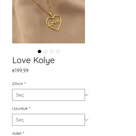
Love Kolye
Fiyat
₺199,99
Zincir
*
Uzunluk
*
Adet
*