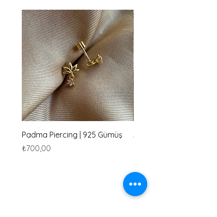
Padma Piercing | 925 Gümüş
Amu Piercing | 925 Güm
Fiyat
Fiyat
₺700,00
₺700,00