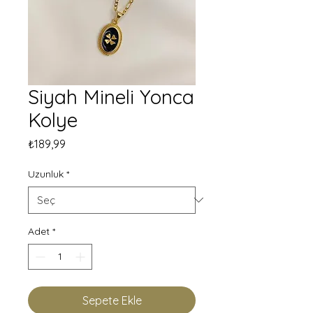
Siyah Mineli Yonca
Kolye
Fiyat
₺189,99
Uzunluk
*
Adet
*
Sepete Ekle