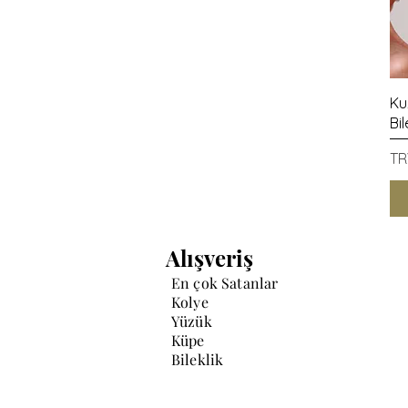
Ku
Bil
Pr
TR
Alışveriş
En çok Satanlar
Kolye
Yüzük
Küpe
Bileklik