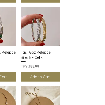
View
Quick View
ş Kelepçe
Taşlı Göz Kelepçe
Bilezik - Çelik
Price
TRY 399.99
Cart
Add to Cart