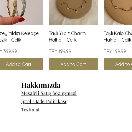
Quick View
Quick View
Quick 
zey Yıldızı Kelepçe
Taşlı Yıldız Charmlı
Taşlı Kalp Ch
ezik - Çelik
Halhal - Çelik
Halhal - Çelik
ice
Price
Price
Y 399.99
TRY 199.99
TRY 199.99
Add to Cart
Add to Cart
Add to 
Hakkımızda
Mesafeli Satış Sözleşmesi
İptal / İade Politikası
Teslimat