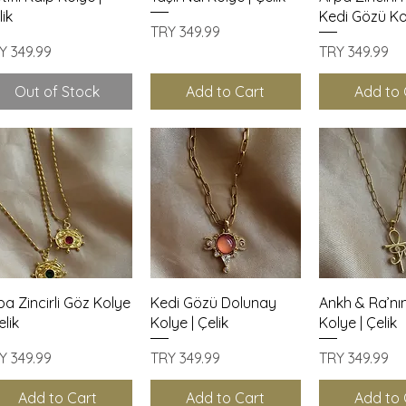
lik
Kedi Gözü Kol
Price
TRY 349.99
ice
Price
Y 349.99
TRY 349.99
Out of Stock
Add to Cart
Add to 
Quick View
Quick View
Quick 
pa Zincirli Göz Kolye
Kedi Gözü Dolunay
Ankh & Ra’nı
elik
Kolye | Çelik
Kolye | Çelik
ice
Price
Price
Y 349.99
TRY 349.99
TRY 349.99
Add to Cart
Add to Cart
Add to 