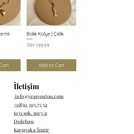
View
Quick View
armlı
Balık Kolye | Çelik
Price
TRY 199.99
Cart
Add to Cart
İletişim
info@yessyoutoo.com
+0850 305 75 52
6131 sok. no:5/a
Dedebaşı
Karşıyaka/İzmir