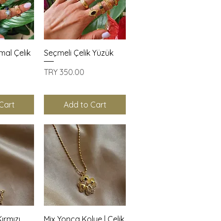
View
Quick View
mal Çelik
Seçmeli Çelik Yüzük
Price
TRY 350.00
Cart
Add to Cart
View
Quick View
Kırmızı
Mix Yonca Kolye | Çelik