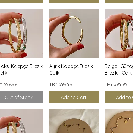
Quick View
Quick View
Quick 
laksi Kelepçe Bilezik
Ayrık Kelepçe Bilezik -
Dalgalı Güne
elik
Çelik
Bilezik - Çelik
ice
Price
Price
Y 399.99
TRY 399.99
TRY 399.99
Out of Stock
Add to Cart
Add to 