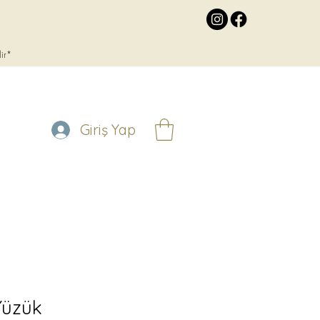
lir*
Giriş Yap
 Yüzük