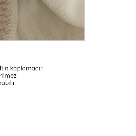
altın kaplamadır.

rilmez.

bilir.