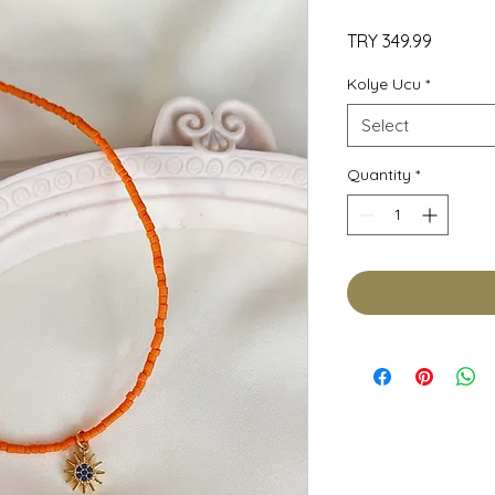
Price
TRY 349.99
Kolye Ucu
*
Select
Quantity
*