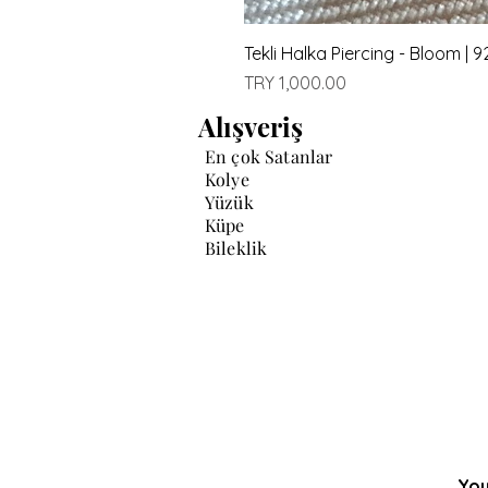
Tekli Halka Piercing - Bloom |
Price
TRY 1,000.00
Alışveriş
En çok Satanlar
Kolye
Yüzük
Küpe
Bileklik
You