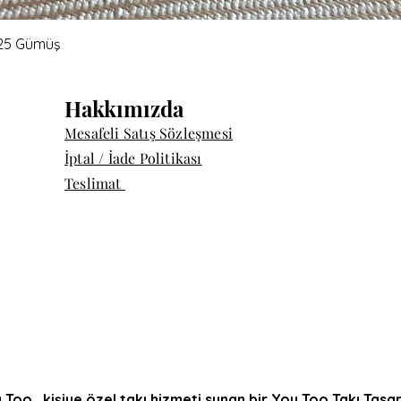
Quick View
 925 Gümüş
Hakkımızda
Mesafeli Satış Sözleşmesi
İptal / İade Politikası
Teslimat
 Too, kişiye özel takı hizmeti sunan bir You Too Takı Tasa