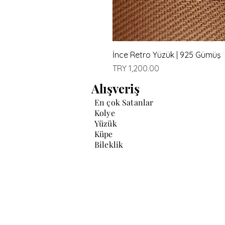
İnce Retro Yüzük | 925 Gümüş
Price
TRY 1,200.00
Alışveriş
En çok Satanlar
Kolye
Yüzük
Küpe
Bileklik