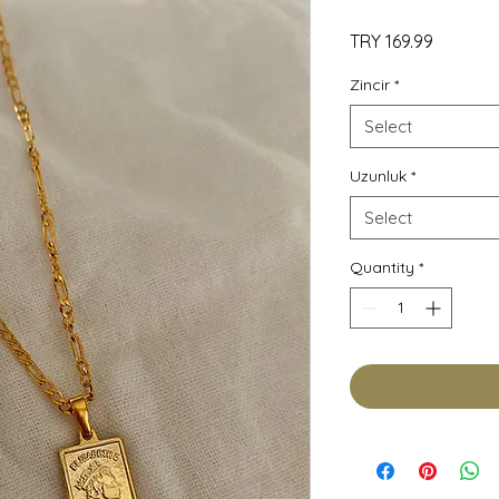
Price
TRY 169.99
Zincir
*
Select
Uzunluk
*
Select
Quantity
*