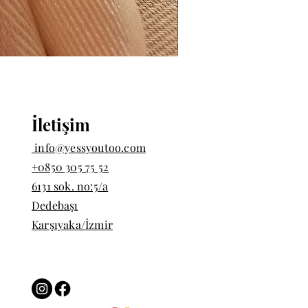
İki Badem Taşlı Yüzük | 9
Price
TRY 1,200.00
İletişim
info@yessyoutoo.com
+0850 305 75 52
6131 sok. no:5/a
Dedebaşı
Karşıyaka/İzmir