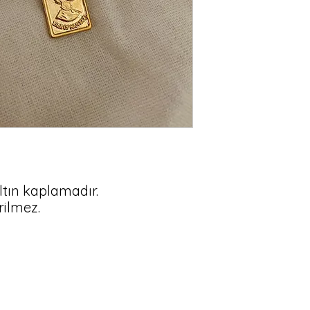
altın kaplamadır.

erilmez.