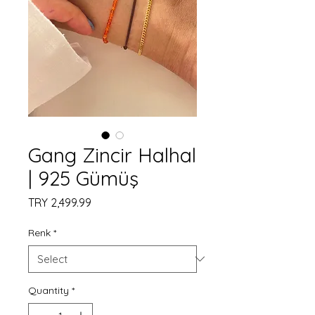
Gang Zincir Halhal
| 925 Gümüş
Price
TRY 2,499.99
Renk
*
Quantity
*