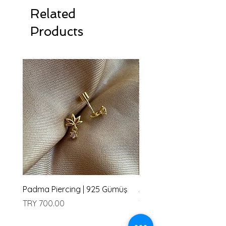
Related
Products
Padma Piercing | 925 Gümüş
Amu Piercing | 925 Güm
Price
Price
TRY 700.00
TRY 700.00