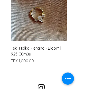
Tekli Halka Piercing - Bloom |
Tekli Halka Piercing - Ha
925 Gümüş
Gümüş
Price
Price
TRY 1,000.00
TRY 1,000.00
Alışveriş
En çok Satanlar
Kolye