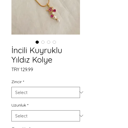
İncili Kuyruklu
Yıldız Kolye
Price
TRY 129.99
Zincir
*
Uzunluk
*