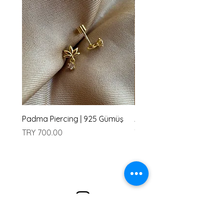
Padma Piercing | 925 Gümüş
Amu Piercing | 925 Güm
Price
Price
TRY 700.00
TRY 700.00
Alışveriş