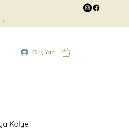
lir*
Giriş Yap
ya Kolye