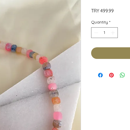
Price
TRY 499.99
Quantity
*