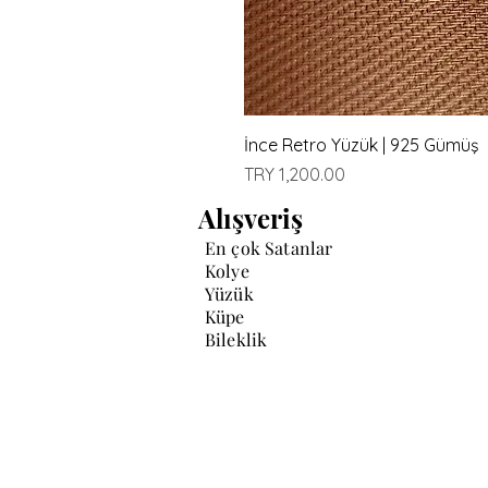
İnce Retro Yüzük | 925 Gümüş
Price
TRY 1,200.00
Alışveriş
En çok Satanlar
Kolye
Yüzük
Küpe
Bileklik