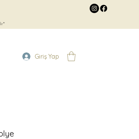
lir*
Giriş Yap
olye