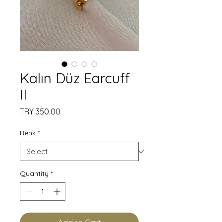
Kalın Düz Earcuff
II
Price
TRY 350.00
Renk
*
Quantity
*