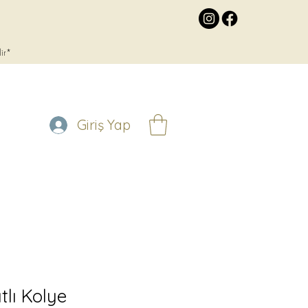
lir*
Giriş Yap
lı Kolye