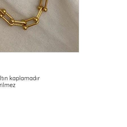
 altın kaplamadır

erilmez
