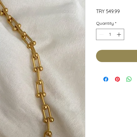
Price
TRY 549.99
Quantity
*