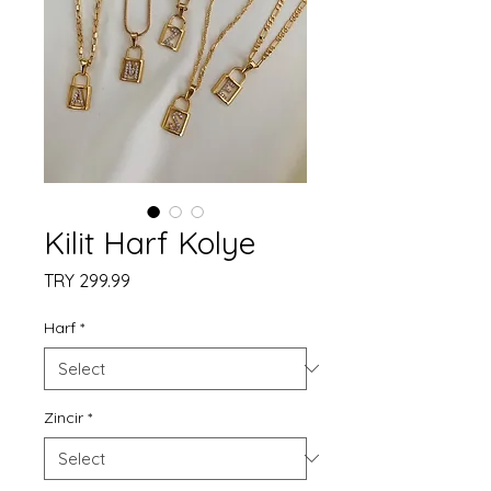
Kilit Harf Kolye
Price
TRY 299.99
Harf
*
Zincir
*