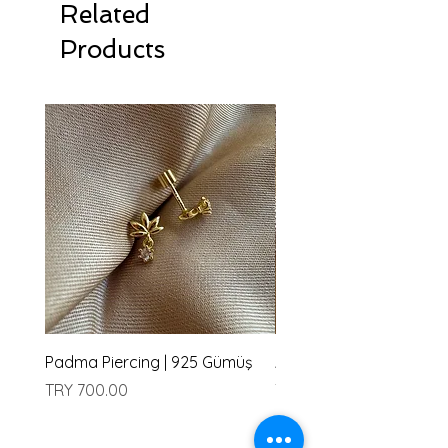
Related
Products
Padma Piercing | 925 Gümüş
Amu Piercing | 925 Güm
Price
Price
TRY 700.00
TRY 700.00