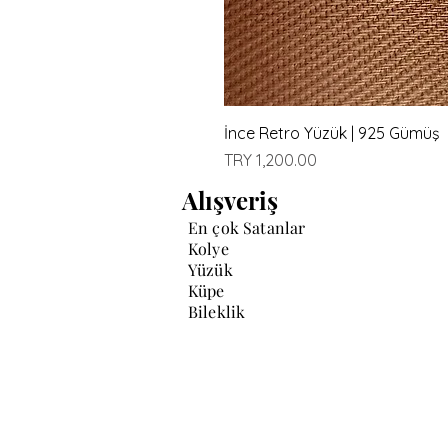
İnce Retro Yüzük | 925 Gümüş
Price
TRY 1,200.00
Alışveriş
En çok Satanlar
Kolye
Yüzük
Küpe
Bileklik