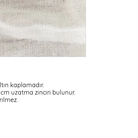
altın kaplamadır.

cm uzatma zinciri bulunur.

erilmez.